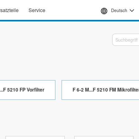
satzteile
Service
Deutsch
Behälter
Wartungs-
Spezialgase
Verdichter
und
Verschleißteile
Adsorptionstrockner
Regelventile
Kältetrockner
Zyklonabschneider
...F 5210 FP Vorfilter
F 6-2 M...F 5210 FM Mikrofilte
Dichtungen
Verbindungselemente
Aufbereitung
bluekat