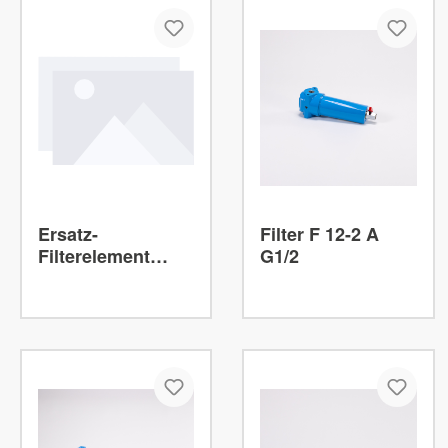
P...F
5210
FP
Vorfilter
F 6-2
M...F
5210
FM
Mikrofilter
Ersatz-
Filter F 12-2 A
Filterelement
G1/2
1/50V für Filter
V50